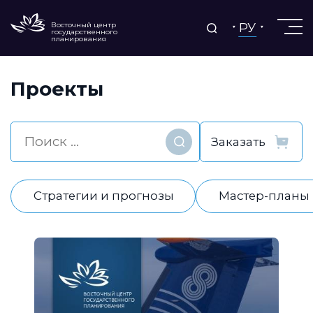
РУ
Восточный центр
государственного
планирования
Проекты
Найти
Стратегии и прогнозы
Мастер-планы