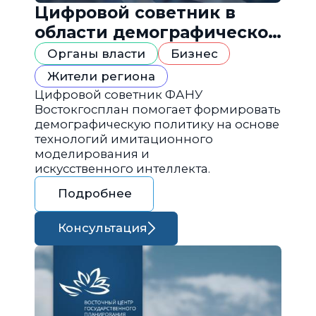
Цифровой советник в
области демографической
политики
Органы власти
Бизнес
Жители региона
Цифровой советник ФАНУ
Востокгосплан помогает формировать
демографическую политику на основе
технологий имитационного
моделирования и
искусственного интеллекта.
Подробнее
Консультация