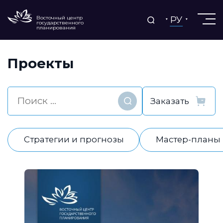
РУ
Восточный центр
государственного
планирования
Проекты
Найти
Стратегии и прогнозы
Мастер-планы