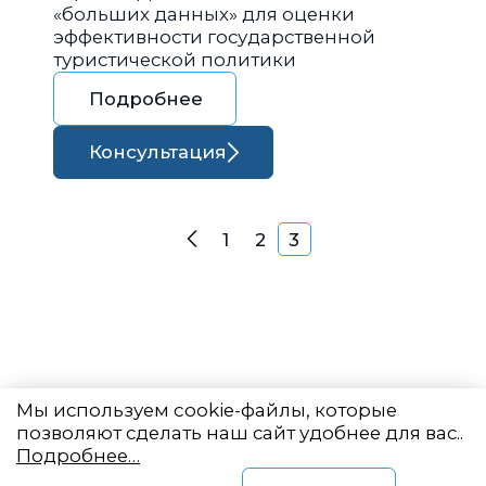
«больших данных» для оценки
эффективности государственной
туристической политики
Подробнее
Консультация
Навигация по запися
1
2
3
Назад
Мы используем cookie-файлы, которые
позволяют сделать наш сайт удобнее для вас..
Подробнее…
Восточный центр