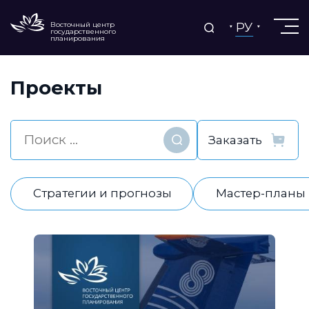
РУ
Восточный центр
государственного
планирования
Проекты
Найти
Стратегии и прогнозы
Мастер-планы