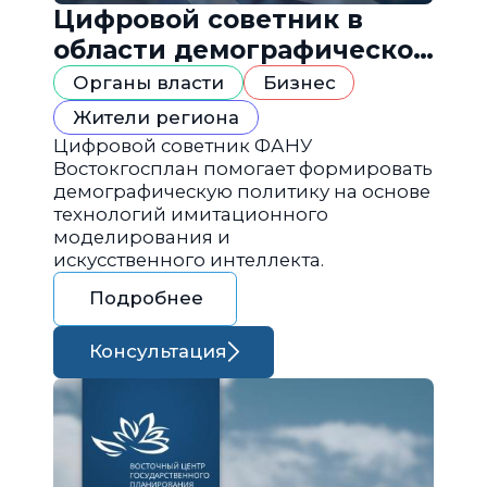
Цифровой советник в
области демографической
политики
Органы власти
Бизнес
Жители региона
Цифровой советник ФАНУ
Востокгосплан помогает формировать
демографическую политику на основе
технологий имитационного
моделирования и
искусственного интеллекта.
Подробнее
Консультация