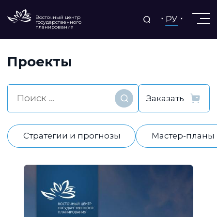
РУ
Восточный центр
государственного
планирования
Проекты
Найти
Стратегии и прогнозы
Мастер-планы