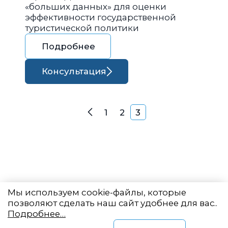
«больших данных» для оценки
эффективности государственной
туристической политики
Подробнее
Консультация
Навигация по запися
1
2
3
Назад
Мы используем cookie-файлы, которые
позволяют сделать наш сайт удобнее для вас..
Подробнее…
Восточный центр