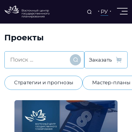
РУ
Восточный центр
государственного
планирования
Проекты
Найти
Стратегии и прогнозы
Мастер-планы